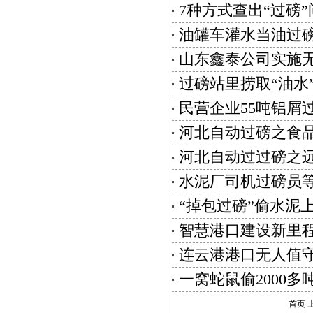
7种方式查出“过磅”
油罐车灌水当油过磅
山东鑫泰公司实施
过磅站里捞取“油水
民营企业55吨铝屑
河北自动过磅之食品
河北自动过过磅之
水泥厂司机过磅员等
“掉包过磅”偷水泥
智慧港口建设新里
连云港港口无人值
一窝蛇鼠偷2000多
首页