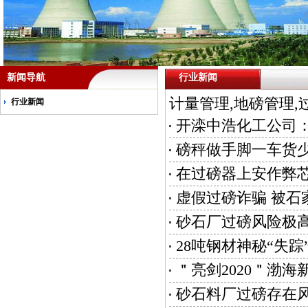
新闻导航
行业新闻
计量管理,地磅管理,
行业新闻
开滦中浩化工公司：
磅秤做手脚一车货少
在过磅器上安作弊芯
虚假过磅诈骗 被石
砂石厂过磅风险极
28吨钢材神秘“失踪
＂亮剑2020＂渤海
砂石料厂过磅存在